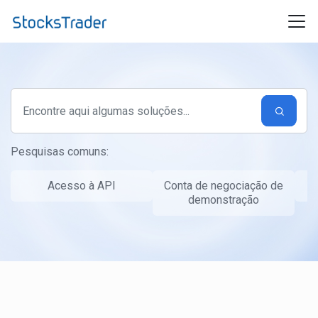
Ir para o conteúdo principal
Pesquisas comuns:
Acesso à API
Conta de negociação de
T
demonstração