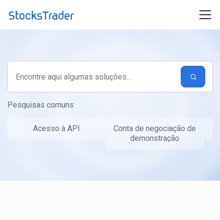
Ir para o conteúdo principal
Pesquisas comuns:
Acesso à API
Conta de negociação de
T
demonstração