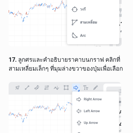
17.
ลูกศรและคำอธิบายราคาบนกราฟ คลิกที่
สามเหลี่ยมเล็กๆ ที่มุมล่างขวาของปุ่มเพื่อเลือก