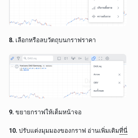
8.
เลือกหรือลบวัตถุบนกราฟราคา
9.
ขยายกราฟให้เต็มหน้าจอ
10.
ปรับแต่งมุมมองของกราฟ อ่านเพิ่มเติม
ที่นี่